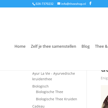
026-7370232
info@theeshop.nl
Home
Zelf je thee samenstellen
Blog
Thee &
Productcategorieën
Hom
Accessoires
a
Ayur La Vie - Ayurvedische
Enig
kruidenthee
Biologisch
Biologische Thee
Biologische Thee Kruiden
Cadeau