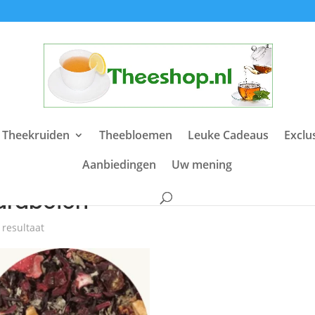
 Theekruiden
Theebloemen
Leuke Cadeaus
Exclu
Aanbiedingen
Uw mening
e
/ Producten getagged “aardbeien”
ardbeien
 resultaat