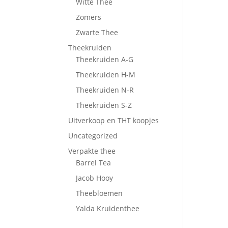
Witte Thee
Zomers
Zwarte Thee
Theekruiden
Theekruiden A-G
Theekruiden H-M
Theekruiden N-R
Theekruiden S-Z
Uitverkoop en THT koopjes
Uncategorized
Verpakte thee
Barrel Tea
Jacob Hooy
Theebloemen
Yalda Kruidenthee