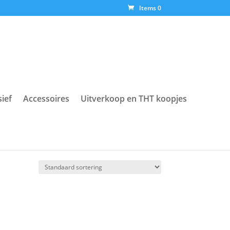
Items 0
sief
Accessoires
Uitverkoop en THT koopjes