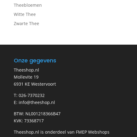
Theebloemen
Witte Thee
Zwarte Thee
Onze gegevens
Theeshop.nl
Mollevite 19
6931 KE Westervoort
T: 026-7370232
E: info@theeshop.nl
BTW: NL001218366B47
KVK: 73368717
Theeshop.nl is onderdeel van FMEP Webshops