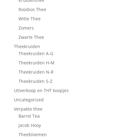
Kruidenthee
Rooibos Thee
Witte Thee
Zomers
Zwarte Thee
Theekruiden
Theekruiden A-G
Theekruiden H-M
Theekruiden N-R
Theekruiden S-Z
Uitverkoop en THT koopjes
Uncategorized
Verpakte thee
Barrel Tea
Jacob Hooy
Theebloemen