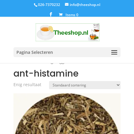
026-7370232
info@theeshop.nl
Items 0
Pagina Selecteren
Home
/ Producten getagged “ant-histamine”
ant-histamine
Enig resultaat