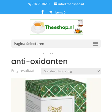
026-7370232
info@theeshop.nl
Items 0
Pagina Selecteren
Home
/ Producten getagged “anti-oxidanten”
anti-oxidanten
Enig resultaat