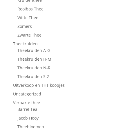
Kruidenthee
Rooibos Thee
Witte Thee
Zomers
Zwarte Thee
Theekruiden
Theekruiden A-G
Theekruiden H-M
Theekruiden N-R
Theekruiden S-Z
Uitverkoop en THT koopjes
Uncategorized
Verpakte thee
Barrel Tea
Jacob Hooy
Theebloemen