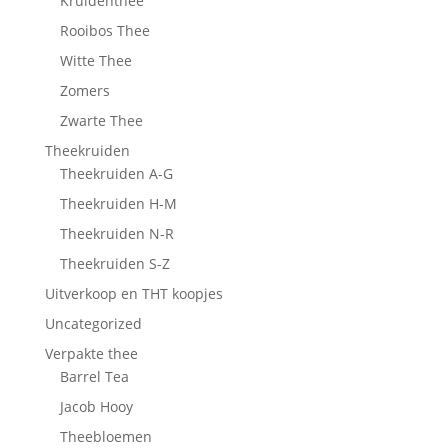
Kruidenthee
Rooibos Thee
Witte Thee
Zomers
Zwarte Thee
Theekruiden
Theekruiden A-G
Theekruiden H-M
Theekruiden N-R
Theekruiden S-Z
Uitverkoop en THT koopjes
Uncategorized
Verpakte thee
Barrel Tea
Jacob Hooy
Theebloemen