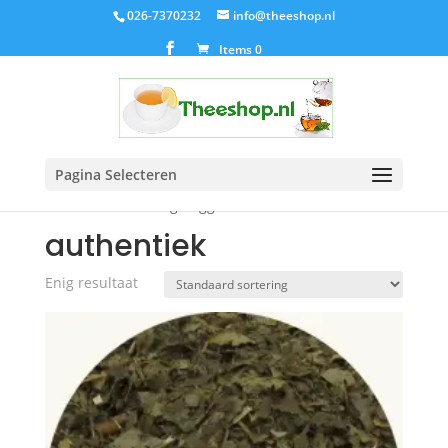
026-7370232
info@theeshop.nl
Items 0
Pagina Selecteren
Home
/ Producten getagged “authentiek”
authentiek
Enig resultaat