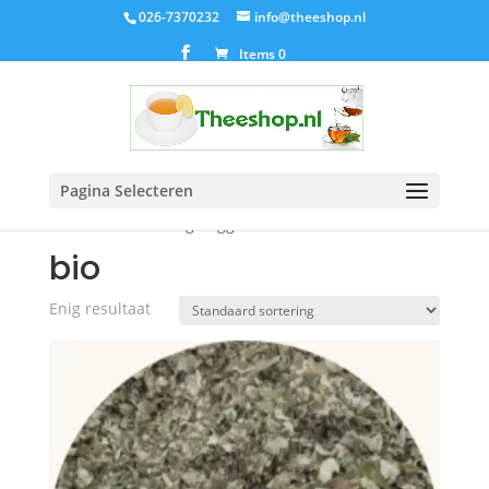
026-7370232
info@theeshop.nl
Items 0
Pagina Selecteren
Home
/ Producten getagged “bio”
bio
Enig resultaat