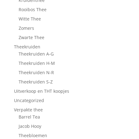
Kruidenthee
Rooibos Thee
Witte Thee
Zomers
Zwarte Thee
Theekruiden
Theekruiden A-G
Theekruiden H-M
Theekruiden N-R
Theekruiden S-Z
Uitverkoop en THT koopjes
Uncategorized
Verpakte thee
Barrel Tea
Jacob Hooy
Theebloemen