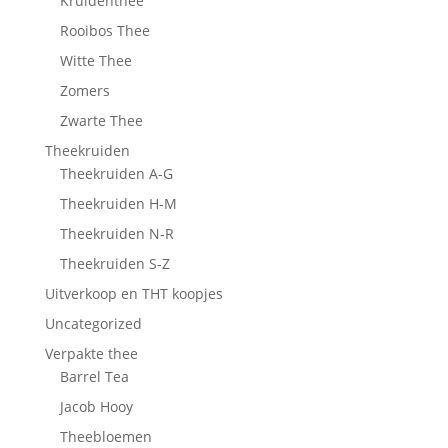
Kruidenthee
Rooibos Thee
Witte Thee
Zomers
Zwarte Thee
Theekruiden
Theekruiden A-G
Theekruiden H-M
Theekruiden N-R
Theekruiden S-Z
Uitverkoop en THT koopjes
Uncategorized
Verpakte thee
Barrel Tea
Jacob Hooy
Theebloemen