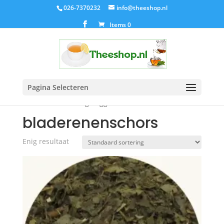
026-7370232
info@theeshop.nl
Items 0
Pagina Selecteren
Home
/ Producten getagged “bladerenenschors”
bladerenenschors
Enig resultaat