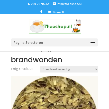
026-7370232
info@theeshop.nl
Items 0
Pagina Selecteren
Home
/ Producten getagged “brandwonden”
brandwonden
Enig resultaat