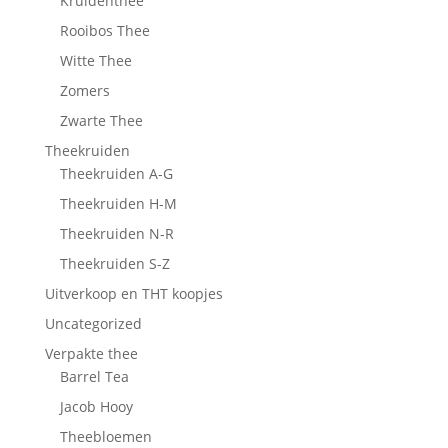
Kruidenthee
Rooibos Thee
Witte Thee
Zomers
Zwarte Thee
Theekruiden
Theekruiden A-G
Theekruiden H-M
Theekruiden N-R
Theekruiden S-Z
Uitverkoop en THT koopjes
Uncategorized
Verpakte thee
Barrel Tea
Jacob Hooy
Theebloemen