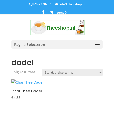
026-7370232
info@theeshop.nl
Items 0
Pagina Selecteren
Home
/ Producten getagged “dadel”
dadel
Enig resultaat
Chai Thee Dadel
€
4,35