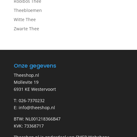
Rooibos Thee
Theebloemen
Witte Thee
Zwarte Thee
Onze gegevens
Theeshop.nl
Mollevite 19
6931 KE Westervoort
T: 026-7370232
E: info@theeshop.nl
BTW: NL001218366B47
KVK: 73368717