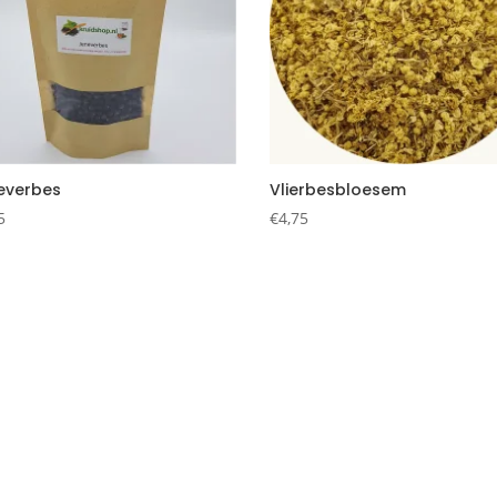
everbes
Vlierbesbloesem
5
€
4,75