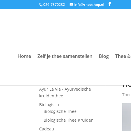
026-7370232
info@theeshop.nl
Home
Zelf je thee samenstellen
Blog
Thee &
Productcategorieën
Hom
Accessoires
f
Ayur La Vie - Ayurvedische
Toon
kruidenthee
Biologisch
Biologische Thee
Biologische Thee Kruiden
Cadeau