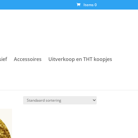
Items 0
sief
Accessoires
Uitverkoop en THT koopjes