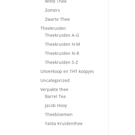
Witte Thee
Zomers
Zwarte Thee
Theekruiden
Theekruiden A-G
Theekruiden H-M
Theekruiden N-R
Theekruiden S-Z
Uitverkoop en THT koopjes
Uncategorized
Verpakte thee
Barrel Tea
Jacob Hooy
Theebloemen
Yalda Kruidenthee