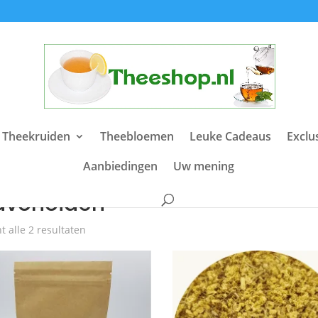
 Theekruiden
Theebloemen
Leuke Cadeaus
Exclu
Aanbiedingen
Uw mening
e
/ Producten getagged “flavonoïden”
lavonoïden
t alle 2 resultaten