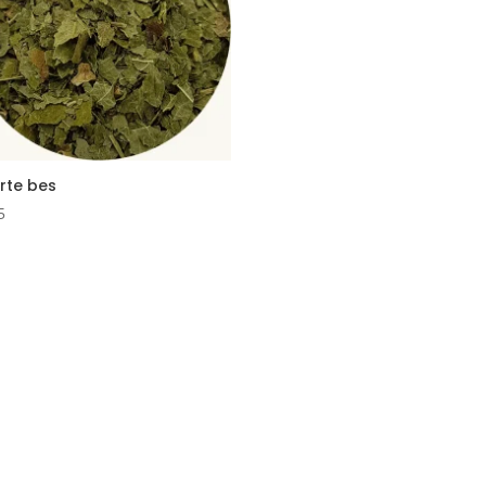
rte bes
5