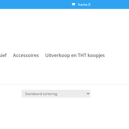
Items 0
sief
Accessoires
Uitverkoop en THT koopjes