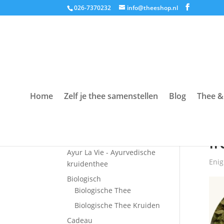
026-7370232
info@theeshop.nl
Home
Zelf je thee samenstellen
Blog
Thee &
Productcategorieën
Hom
Accessoires
f
Ayur La Vie - Ayurvedische
Enig
kruidenthee
Biologisch
Biologische Thee
Biologische Thee Kruiden
Cadeau