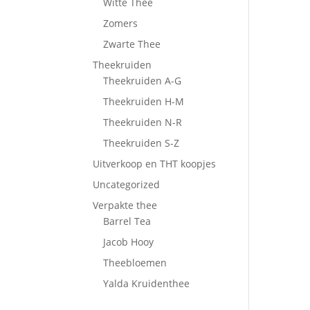
Witte Thee
Zomers
Zwarte Thee
Theekruiden
Theekruiden A-G
Theekruiden H-M
Theekruiden N-R
Theekruiden S-Z
Uitverkoop en THT koopjes
Uncategorized
Verpakte thee
Barrel Tea
Jacob Hooy
Theebloemen
Yalda Kruidenthee