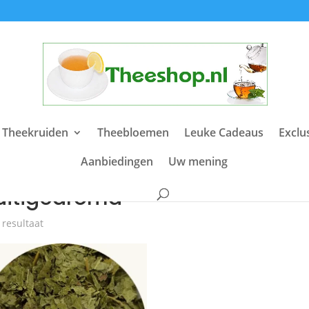
 Theekruiden
Theebloemen
Leuke Cadeaus
Exclu
Aanbiedingen
Uw mening
e
/ Producten getagged “fruitigearoma”
ruitigearoma
 resultaat