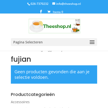
026-7370232
info@theeshop.nl
Items 0
Pagina Selecteren
Home
/ Producten getagged “fujian”
fujian
Geen producten gevonden die aan je
selectie voldoen.
Productcategorieën
Accessoires