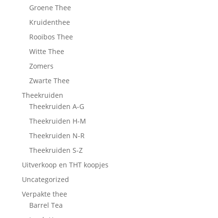
Groene Thee
Kruidenthee
Rooibos Thee
Witte Thee
Zomers
Zwarte Thee
Theekruiden
Theekruiden A-G
Theekruiden H-M
Theekruiden N-R
Theekruiden S-Z
Uitverkoop en THT koopjes
Uncategorized
Verpakte thee
Barrel Tea