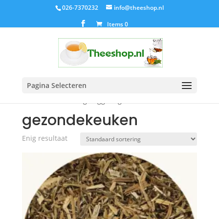
026-7370232
info@theeshop.nl
Items 0
Pagina Selecteren
Home
/ Producten getagged “gezondekeuken”
gezondekeuken
Enig resultaat