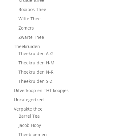
Kruidenthee
Rooibos Thee
Witte Thee
Zomers
Zwarte Thee
Theekruiden
Theekruiden A-G
Theekruiden H-M
Theekruiden N-R
Theekruiden S-Z
Uitverkoop en THT koopjes
Uncategorized
Verpakte thee
Barrel Tea
Jacob Hooy
Theebloemen