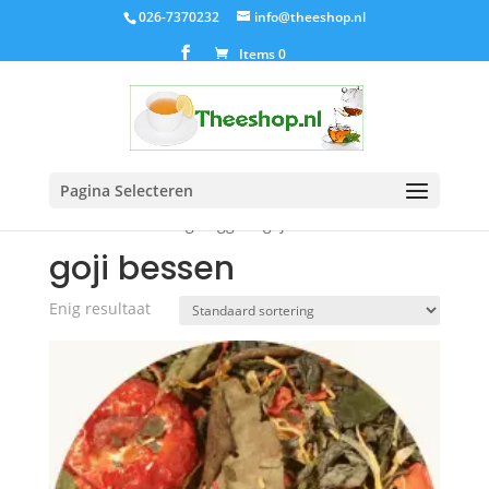
026-7370232
info@theeshop.nl
Items 0
Pagina Selecteren
Home
/ Producten getagged “goji bessen”
goji bessen
Enig resultaat