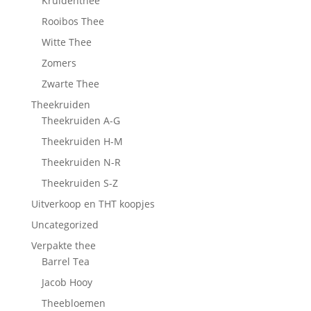
Kruidenthee
Rooibos Thee
Witte Thee
Zomers
Zwarte Thee
Theekruiden
Theekruiden A-G
Theekruiden H-M
Theekruiden N-R
Theekruiden S-Z
Uitverkoop en THT koopjes
Uncategorized
Verpakte thee
Barrel Tea
Jacob Hooy
Theebloemen