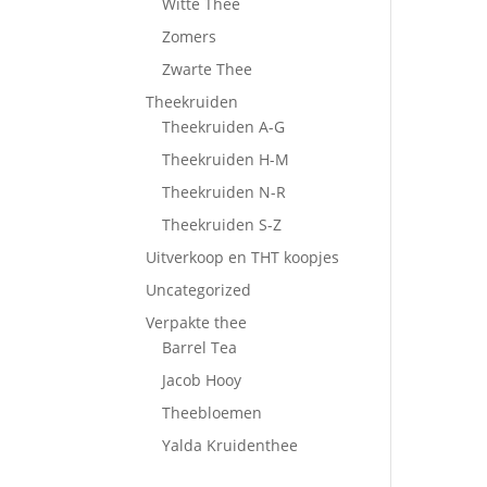
Witte Thee
Zomers
Zwarte Thee
Theekruiden
Theekruiden A-G
Theekruiden H-M
Theekruiden N-R
Theekruiden S-Z
Uitverkoop en THT koopjes
Uncategorized
Verpakte thee
Barrel Tea
Jacob Hooy
Theebloemen
Yalda Kruidenthee