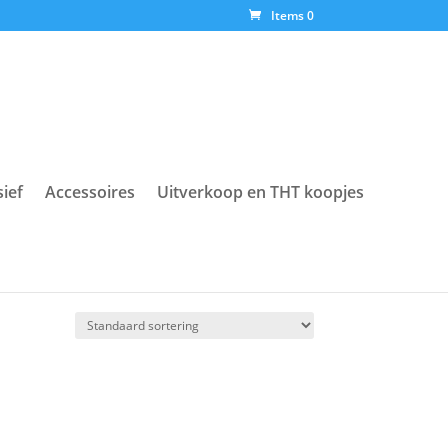
Items 0
sief
Accessoires
Uitverkoop en THT koopjes