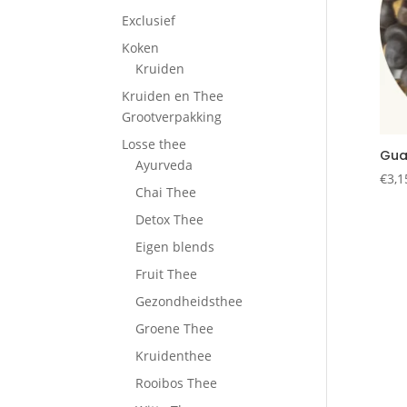
Exclusief
Koken
Kruiden
Kruiden en Thee
Grootverpakking
Losse thee
Gua
Ayurveda
€
3,1
Chai Thee
Detox Thee
Eigen blends
Fruit Thee
Gezondheidsthee
Groene Thee
Kruidenthee
Rooibos Thee