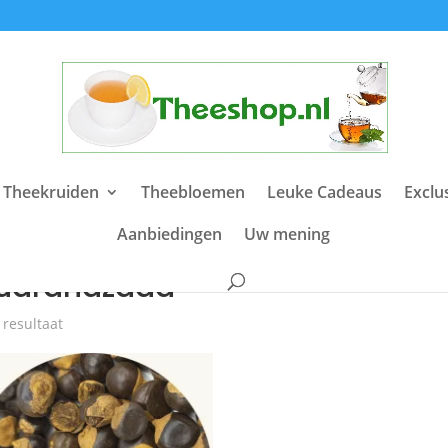
 Theekruiden
Theebloemen
Leuke Cadeaus
Exclu
Aanbiedingen
Uw mening
e
/ Producten getagged “Guaranazaad”
uaranazaad
 resultaat