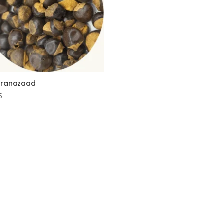
ranazaad
5