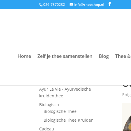
026-7370232
info@theeshop.nl
Home
Zelf je thee samenstellen
Blog
Thee &
Productcategorieën
Hom
Accessoires
G
Ayur La Vie - Ayurvedische
Enig
kruidenthee
Biologisch
Biologische Thee
Biologische Thee Kruiden
Cadeau