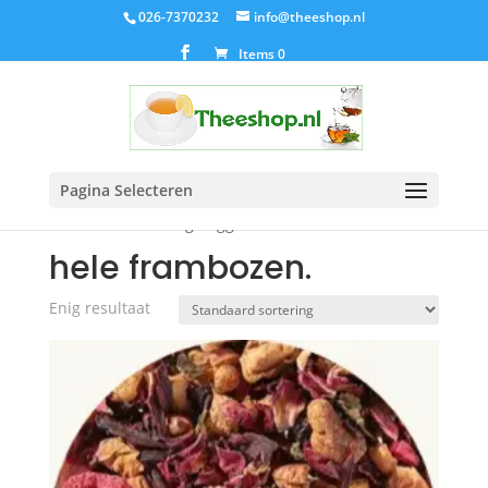
026-7370232
info@theeshop.nl
Items 0
Pagina Selecteren
Home
/ Producten getagged “hele frambozen.”
hele frambozen.
Enig resultaat