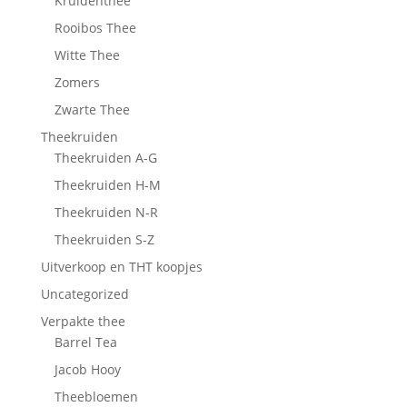
Kruidenthee
Rooibos Thee
Witte Thee
Zomers
Zwarte Thee
Theekruiden
Theekruiden A-G
Theekruiden H-M
Theekruiden N-R
Theekruiden S-Z
Uitverkoop en THT koopjes
Uncategorized
Verpakte thee
Barrel Tea
Jacob Hooy
Theebloemen