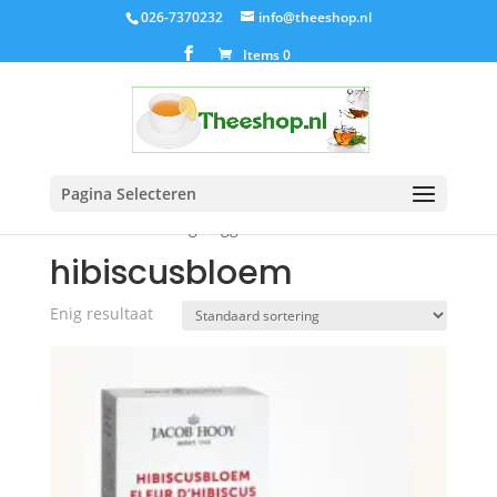
026-7370232
info@theeshop.nl
Items 0
Pagina Selecteren
Home
/ Producten getagged “hibiscusbloem”
hibiscusbloem
Enig resultaat