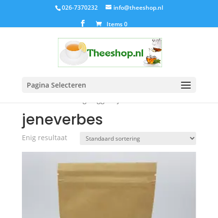
026-7370232
info@theeshop.nl
Items 0
Pagina Selecteren
Home
/ Producten getagged “jeneverbes”
jeneverbes
Enig resultaat