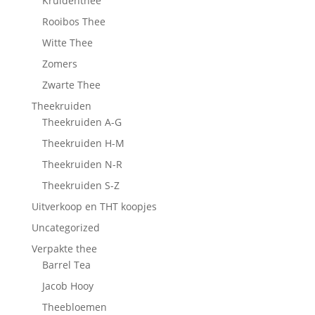
Kruidenthee
Rooibos Thee
Witte Thee
Zomers
Zwarte Thee
Theekruiden
Theekruiden A-G
Theekruiden H-M
Theekruiden N-R
Theekruiden S-Z
Uitverkoop en THT koopjes
Uncategorized
Verpakte thee
Barrel Tea
Jacob Hooy
Theebloemen