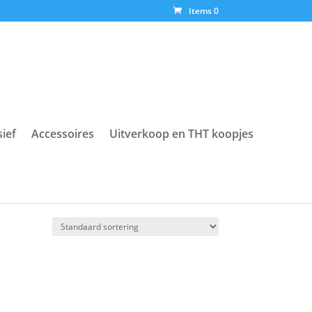
Items 0
sief
Accessoires
Uitverkoop en THT koopjes