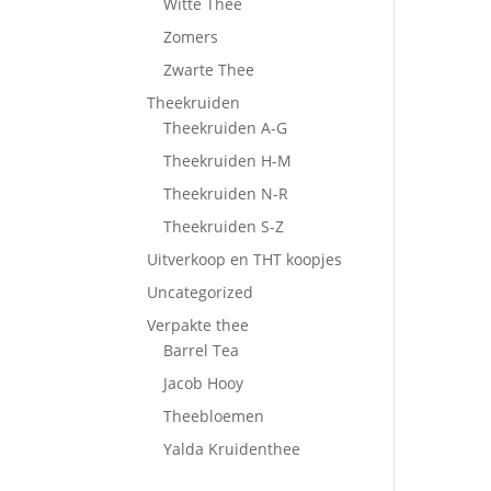
Witte Thee
Zomers
Zwarte Thee
Theekruiden
Theekruiden A-G
Theekruiden H-M
Theekruiden N-R
Theekruiden S-Z
Uitverkoop en THT koopjes
Uncategorized
Verpakte thee
Barrel Tea
Jacob Hooy
Theebloemen
Yalda Kruidenthee