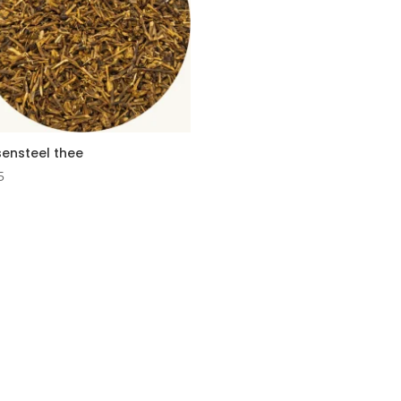
sensteel thee
5