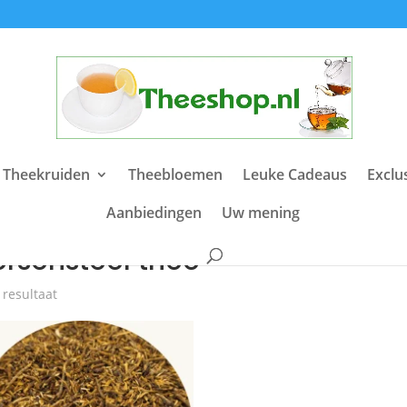
 Theekruiden
Theebloemen
Leuke Cadeaus
Exclu
Aanbiedingen
Uw mening
e
/ Producten getagged “Kersensteel thee”
ersensteel thee
 resultaat