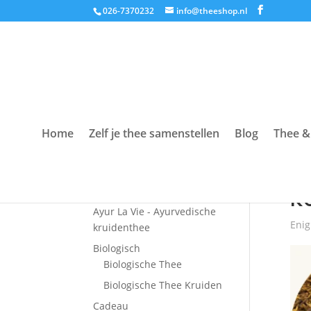
026-7370232
info@theeshop.nl
Home
Zelf je thee samenstellen
Blog
Thee &
Productcategorieën
Hom
Accessoires
K
Ayur La Vie - Ayurvedische
Enig
kruidenthee
Biologisch
Biologische Thee
Biologische Thee Kruiden
Cadeau