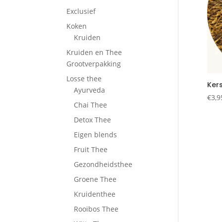
Exclusief
Koken
Kruiden
Kruiden en Thee
Grootverpakking
Losse thee
Ker
Ayurveda
€
3,9
Chai Thee
Detox Thee
Eigen blends
Fruit Thee
Gezondheidsthee
Groene Thee
Kruidenthee
Rooibos Thee