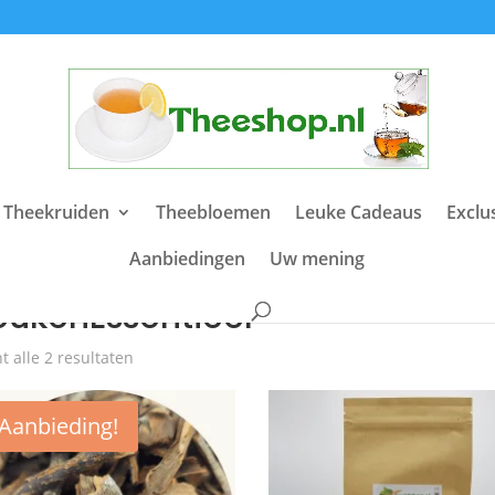
 Theekruiden
Theebloemen
Leuke Cadeaus
Exclu
Aanbiedingen
Uw mening
e
/ Producten getagged “KeukenEssentieel”
eukenEssentieel
t alle 2 resultaten
Aanbieding!