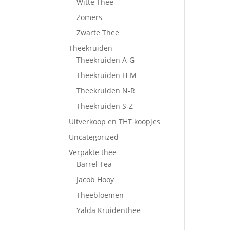
Witte Thee
Zomers
Zwarte Thee
Theekruiden
Theekruiden A-G
Theekruiden H-M
Theekruiden N-R
Theekruiden S-Z
Uitverkoop en THT koopjes
Uncategorized
Verpakte thee
Barrel Tea
Jacob Hooy
Theebloemen
Yalda Kruidenthee