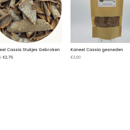
eel Cassia Stukjes Gebroken
Kaneel Cassia gesneden
Oorspronkelijke
Huidige
5
€
2,75
€
3,00
prijs
prijs
was:
is:
€3,25.
€2,75.