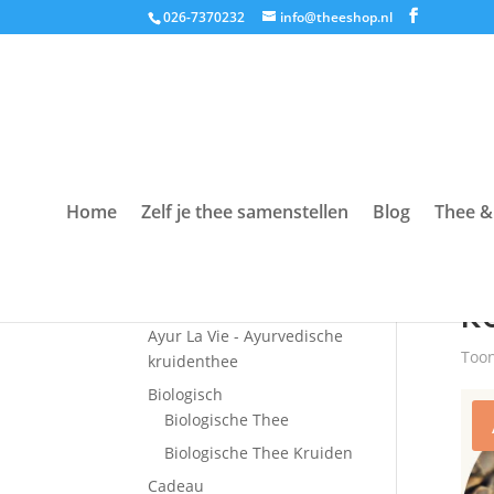
026-7370232
info@theeshop.nl
Home
Zelf je thee samenstellen
Blog
Thee &
Productcategorieën
Hom
Accessoires
K
Ayur La Vie - Ayurvedische
Toon
kruidenthee
Biologisch
Biologische Thee
Biologische Thee Kruiden
Cadeau