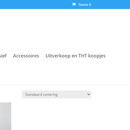
Items 0
sief
Accessoires
Uitverkoop en THT koopjes