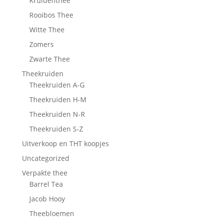
Kruidenthee
Rooibos Thee
Witte Thee
Zomers
Zwarte Thee
Theekruiden
Theekruiden A-G
Theekruiden H-M
Theekruiden N-R
Theekruiden S-Z
Uitverkoop en THT koopjes
Uncategorized
Verpakte thee
Barrel Tea
Jacob Hooy
Theebloemen