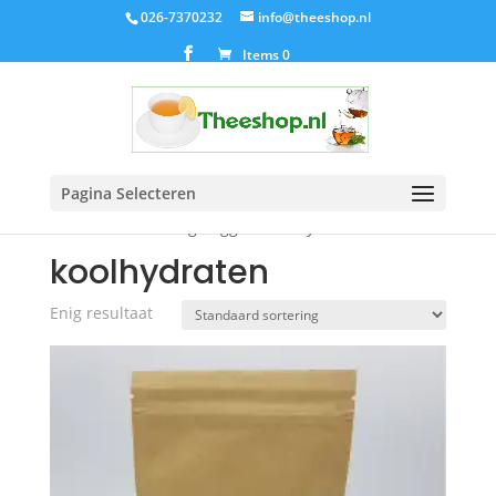
026-7370232
info@theeshop.nl
Items 0
Pagina Selecteren
Home
/ Producten getagged “koolhydraten”
koolhydraten
Enig resultaat