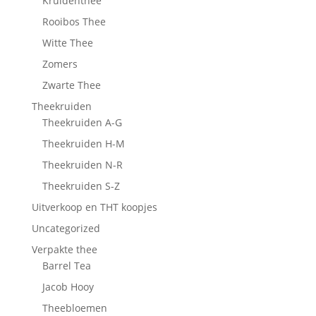
Kruidenthee
Rooibos Thee
Witte Thee
Zomers
Zwarte Thee
Theekruiden
Theekruiden A-G
Theekruiden H-M
Theekruiden N-R
Theekruiden S-Z
Uitverkoop en THT koopjes
Uncategorized
Verpakte thee
Barrel Tea
Jacob Hooy
Theebloemen