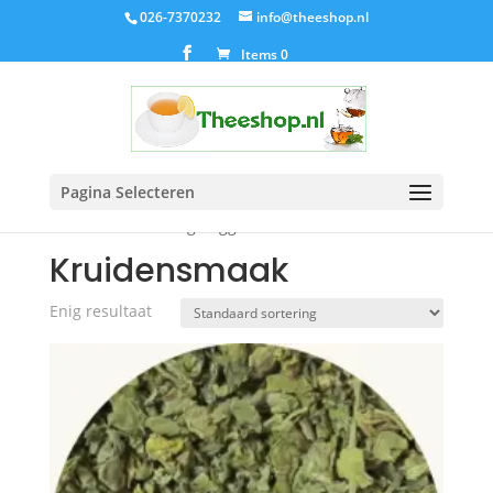
026-7370232
info@theeshop.nl
Items 0
Pagina Selecteren
Home
/ Producten getagged “Kruidensmaak”
Kruidensmaak
Enig resultaat