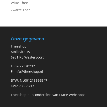
Witte Thee
Zwarte Thee
Onze gegevens
Theeshop.nl
Mollevite 19
6931 KE Westervoort
T: 026-7370232
E: info@theeshop.nl
BTW: NL001218366B47
KVK: 73368717
Theeshop.nl is onderdeel van FMEP Webshops