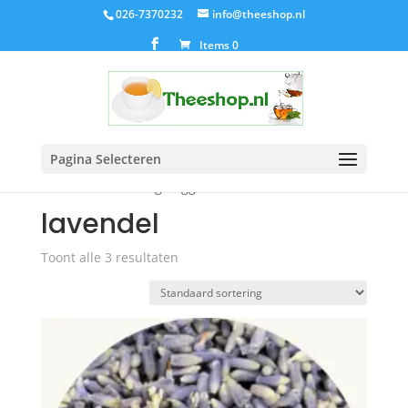
026-7370232
info@theeshop.nl
Items 0
Pagina Selecteren
Home
/ Producten getagged “lavendel”
lavendel
Toont alle 3 resultaten