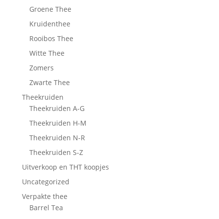
Groene Thee
Kruidenthee
Rooibos Thee
Witte Thee
Zomers
Zwarte Thee
Theekruiden
Theekruiden A-G
Theekruiden H-M
Theekruiden N-R
Theekruiden S-Z
Uitverkoop en THT koopjes
Uncategorized
Verpakte thee
Barrel Tea