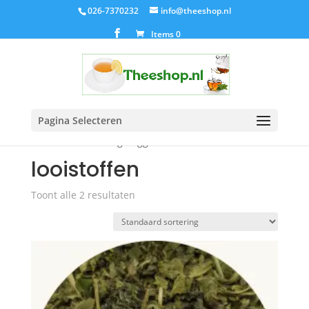
026-7370232
info@theeshop.nl
Items 0
Pagina Selecteren
Home
/ Producten getagged “looistoffen”
looistoffen
Toont alle 2 resultaten