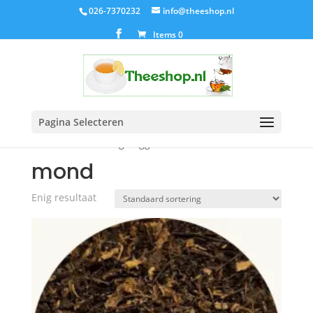
026-7370232
info@theeshop.nl
Items 0
Pagina Selecteren
Home
/ Producten getagged “mond”
mond
Enig resultaat