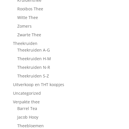
Kruidenthee
Rooibos Thee
Witte Thee
Zomers
Zwarte Thee
Theekruiden
Theekruiden A-G
Theekruiden H-M
Theekruiden N-R
Theekruiden S-Z
Uitverkoop en THT koopjes
Uncategorized
Verpakte thee
Barrel Tea
Jacob Hooy
Theebloemen