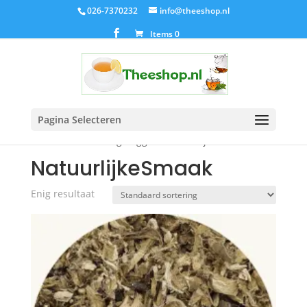
026-7370232
info@theeshop.nl
Items 0
Pagina Selecteren
Home
/ Producten getagged “NatuurlijkeSmaak”
NatuurlijkeSmaak
Enig resultaat