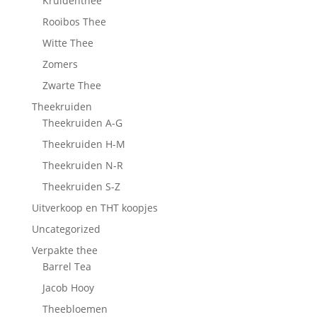
Kruidenthee
Rooibos Thee
Witte Thee
Zomers
Zwarte Thee
Theekruiden
Theekruiden A-G
Theekruiden H-M
Theekruiden N-R
Theekruiden S-Z
Uitverkoop en THT koopjes
Uncategorized
Verpakte thee
Barrel Tea
Jacob Hooy
Theebloemen