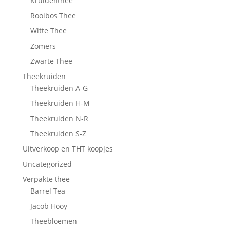
Kruidenthee
Rooibos Thee
Witte Thee
Zomers
Zwarte Thee
Theekruiden
Theekruiden A-G
Theekruiden H-M
Theekruiden N-R
Theekruiden S-Z
Uitverkoop en THT koopjes
Uncategorized
Verpakte thee
Barrel Tea
Jacob Hooy
Theebloemen