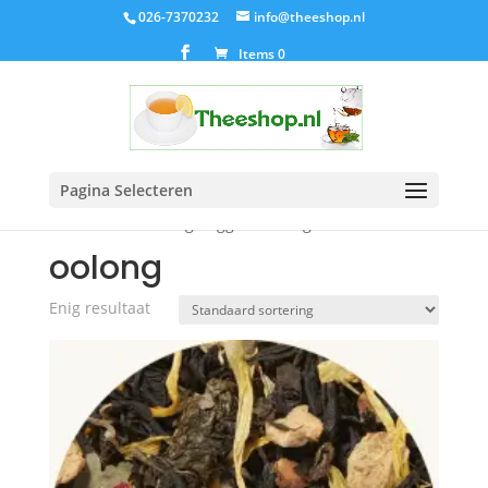
026-7370232
info@theeshop.nl
Items 0
Pagina Selecteren
Home
/ Producten getagged “oolong”
oolong
Enig resultaat