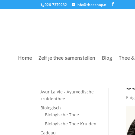
026-7370232
info@theeshop.nl
Home
Zelf je thee samenstellen
Blog
Thee &
Productcategorieën
Hom
Accessoires
oo
Ayur La Vie - Ayurvedische
Enig
kruidenthee
Biologisch
Biologische Thee
Biologische Thee Kruiden
Cadeau