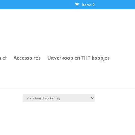
Items 0
sief
Accessoires
Uitverkoop en THT koopjes