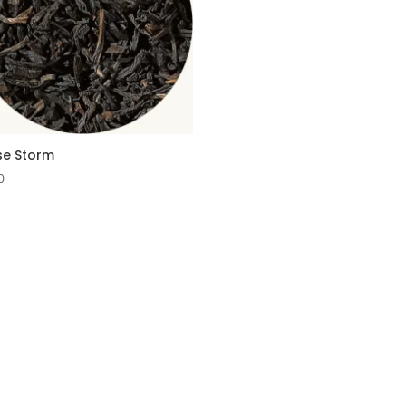
se Storm
0