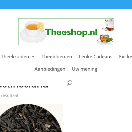
 Theekruiden
Theebloemen
Leuke Cadeaus
Exclu
Aanbiedingen
Uw mening
e
/ Producten getagged “oostfriesland”
stfriesland
 resultaat