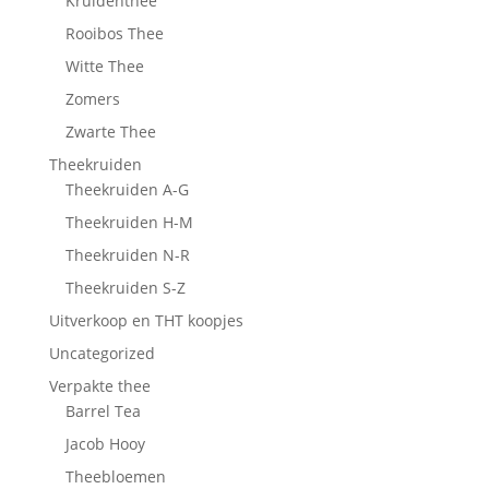
Kruidenthee
Rooibos Thee
Witte Thee
Zomers
Zwarte Thee
Theekruiden
Theekruiden A-G
Theekruiden H-M
Theekruiden N-R
Theekruiden S-Z
Uitverkoop en THT koopjes
Uncategorized
Verpakte thee
Barrel Tea
Jacob Hooy
Theebloemen