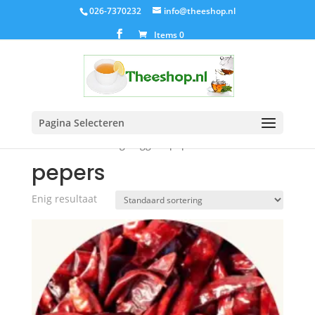
026-7370232
info@theeshop.nl
Items 0
Pagina Selecteren
Home
/ Producten getagged “pepers”
pepers
Enig resultaat