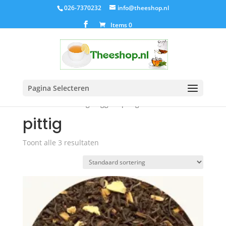
026-7370232
info@theeshop.nl
Items 0
Pagina Selecteren
Home
/ Producten getagged “pittig”
pittig
Toont alle 3 resultaten