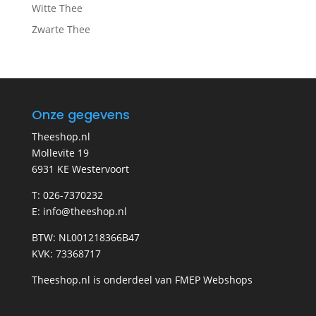
Witte Thee
Zwarte Thee
Onze gegevens
Theeshop.nl
Mollevite 19
6931 KE Westervoort
T: 026-7370232
E: info@theeshop.nl
BTW: NL001218366B47
KVK: 73368717
Theeshop.nl is onderdeel van FMEP Webshops