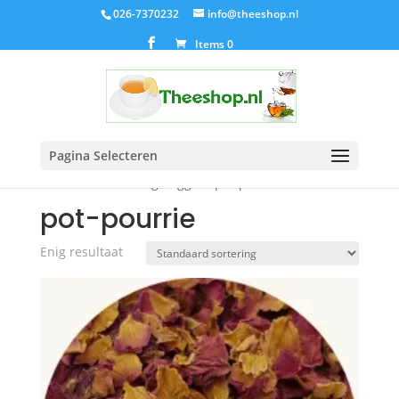
026-7370232
info@theeshop.nl
Items 0
Pagina Selecteren
Home
/ Producten getagged “pot-pourrie”
pot-pourrie
Enig resultaat