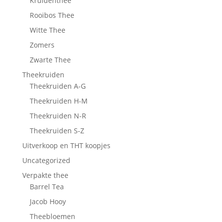
Kruidenthee
Rooibos Thee
Witte Thee
Zomers
Zwarte Thee
Theekruiden
Theekruiden A-G
Theekruiden H-M
Theekruiden N-R
Theekruiden S-Z
Uitverkoop en THT koopjes
Uncategorized
Verpakte thee
Barrel Tea
Jacob Hooy
Theebloemen