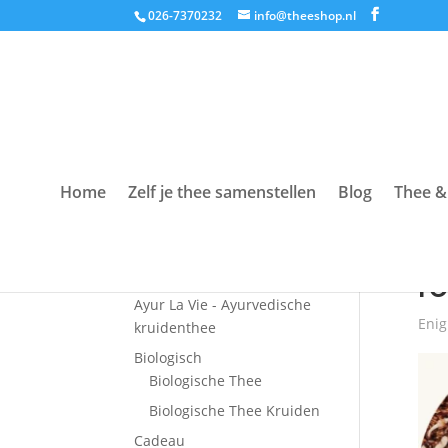
026-7370232
info@theeshop.nl
Home
Zelf je thee samenstellen
Blog
Thee &
Productcategorieën
Hom
Accessoires
r
Ayur La Vie - Ayurvedische
Enig
kruidenthee
Biologisch
Biologische Thee
Biologische Thee Kruiden
Cadeau