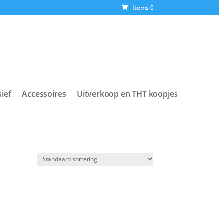
Items 0
sief
Accessoires
Uitverkoop en THT koopjes