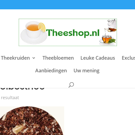
 Theekruiden
Theebloemen
Leuke Cadeaus
Exclu
Aanbiedingen
Uw mening
e
/ Producten getagged “rooibosthee”
ooibosthee
 resultaat