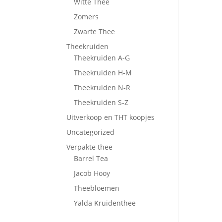
Witte Thee
Zomers
Zwarte Thee
Theekruiden
Theekruiden A-G
Theekruiden H-M
Theekruiden N-R
Theekruiden S-Z
Uitverkoop en THT koopjes
Uncategorized
Verpakte thee
Barrel Tea
Jacob Hooy
Theebloemen
Yalda Kruidenthee