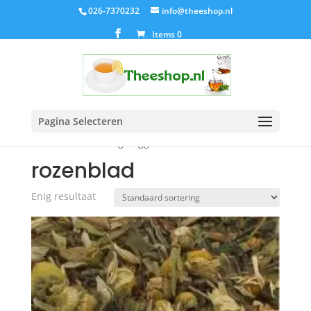
026-7370232
info@theeshop.nl
Items 0
Pagina Selecteren
Home
/ Producten getagged “rozenblad”
rozenblad
Enig resultaat