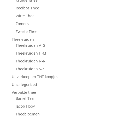
Kruidenthee
Rooibos Thee
Witte Thee
Zomers
Zwarte Thee
Theekruiden
Theekruiden A-G
Theekruiden H-M
Theekruiden N-R
Theekruiden S-Z
Uitverkoop en THT koopjes
Uncategorized
Verpakte thee
Barrel Tea
Jacob Hooy
Theebloemen