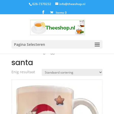
026-7370232
info@theeshop.nl
Items 0
Pagina Selecteren
Home
/ Producten getagged “santa”
santa
Enig resultaat