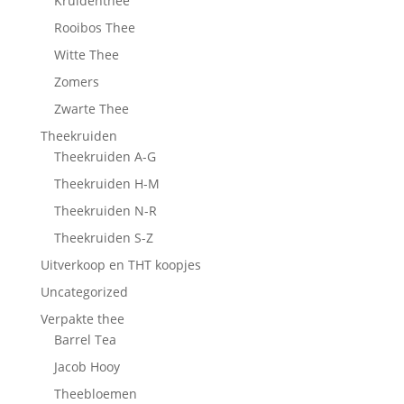
Kruidenthee
Rooibos Thee
Witte Thee
Zomers
Zwarte Thee
Theekruiden
Theekruiden A-G
Theekruiden H-M
Theekruiden N-R
Theekruiden S-Z
Uitverkoop en THT koopjes
Uncategorized
Verpakte thee
Barrel Tea
Jacob Hooy
Theebloemen