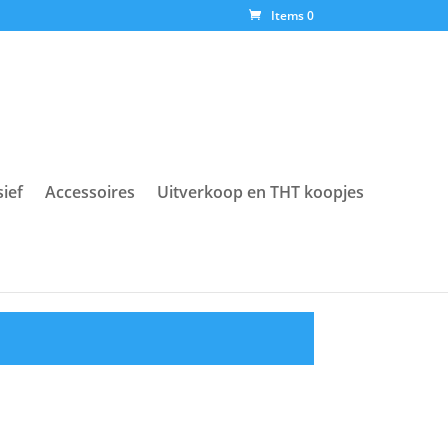
Items 0
sief
Accessoires
Uitverkoop en THT koopjes