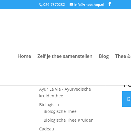
026-7370232
info@theeshop.nl
Home
Zelf je thee samenstellen
Blog
Thee &
Productcategorieën
Hom
Accessoires
T
Ayur La Vie - Ayurvedische
kruidenthee
G
Biologisch
Biologische Thee
Biologische Thee Kruiden
Cadeau