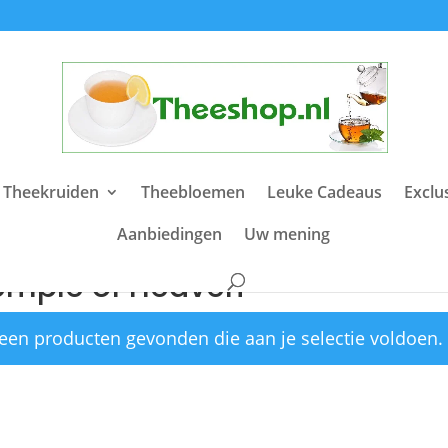
 Theekruiden
Theebloemen
Leuke Cadeaus
Exclu
Aanbiedingen
Uw mening
e
/ Producten getagged “Temple of Heaven”
emple of Heaven
een producten gevonden die aan je selectie voldoen.