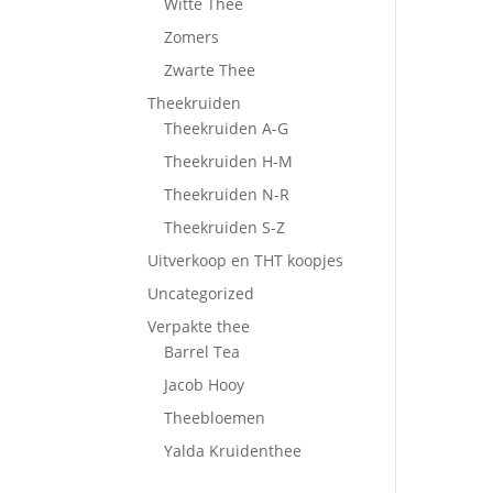
Witte Thee
Zomers
Zwarte Thee
Theekruiden
Theekruiden A-G
Theekruiden H-M
Theekruiden N-R
Theekruiden S-Z
Uitverkoop en THT koopjes
Uncategorized
Verpakte thee
Barrel Tea
Jacob Hooy
Theebloemen
Yalda Kruidenthee