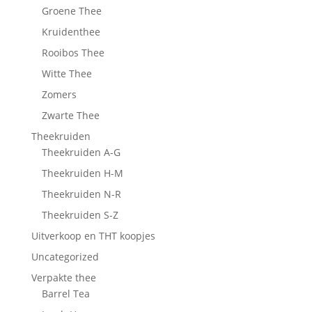
Groene Thee
Kruidenthee
Rooibos Thee
Witte Thee
Zomers
Zwarte Thee
Theekruiden
Theekruiden A-G
Theekruiden H-M
Theekruiden N-R
Theekruiden S-Z
Uitverkoop en THT koopjes
Uncategorized
Verpakte thee
Barrel Tea