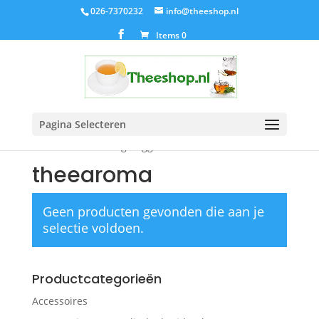
026-7370232
info@theeshop.nl
Items 0
Pagina Selecteren
Home
/ Producten getagged “theearoma”
theearoma
Geen producten gevonden die aan je
selectie voldoen.
Productcategorieën
Accessoires