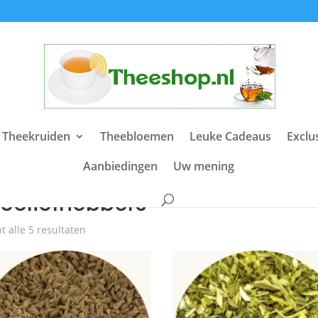
 Theekruiden
Theebloemen
Leuke Cadeaus
Exclu
Aanbiedingen
Uw mening
e
/ Producten getagged “theeliefhebbers”
heeliefhebbers
t alle 5 resultaten