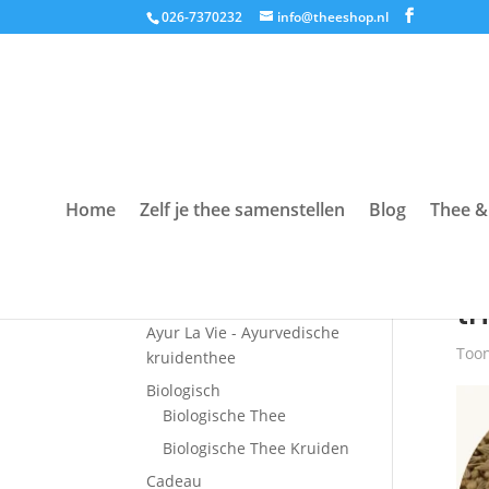
026-7370232
info@theeshop.nl
Home
Zelf je thee samenstellen
Blog
Thee &
Productcategorieën
Hom
Accessoires
t
Ayur La Vie - Ayurvedische
Toon
kruidenthee
Biologisch
Biologische Thee
Biologische Thee Kruiden
Cadeau