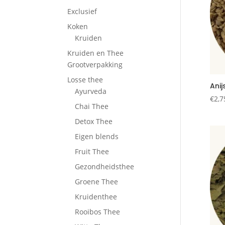
Exclusief
Koken
Kruiden
Kruiden en Thee
Grootverpakking
Losse thee
Ani
Ayurveda
€
2,7
Chai Thee
Detox Thee
Eigen blends
Fruit Thee
Gezondheidsthee
Groene Thee
Kruidenthee
Rooibos Thee