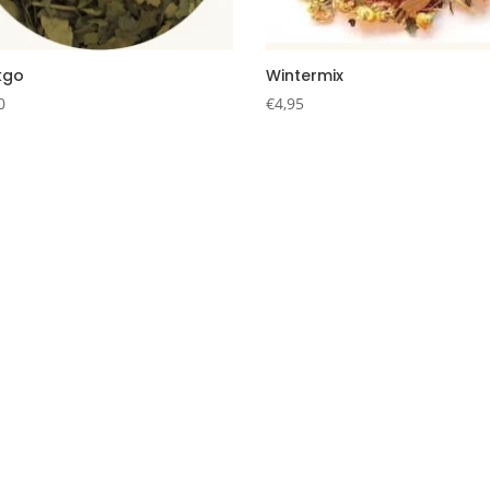
kgo
Wintermix
0
€
4,95