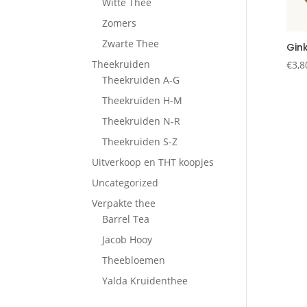
Witte Thee
Zomers
Zwarte Thee
Gin
Theekruiden
€
3,8
Theekruiden A-G
Theekruiden H-M
Theekruiden N-R
Theekruiden S-Z
Uitverkoop en THT koopjes
Uncategorized
Verpakte thee
Barrel Tea
Jacob Hooy
Theebloemen
Yalda Kruidenthee