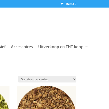
Items 0
sief
Accessoires
Uitverkoop en THT koopjes