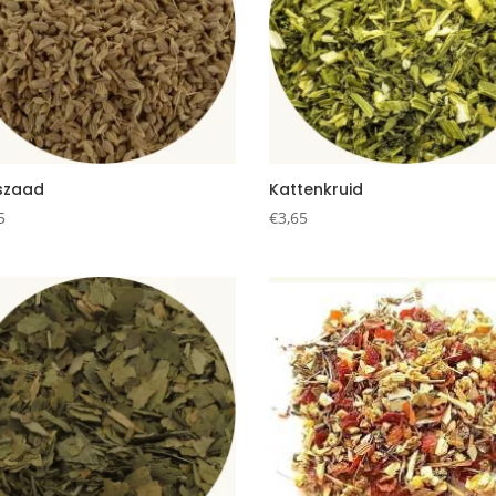
jszaad
Kattenkruid
5
€
3,65