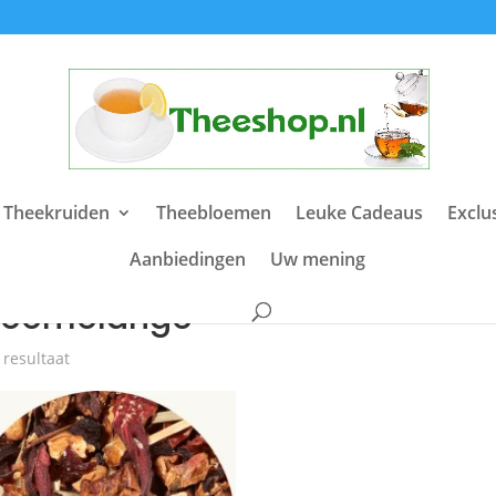
 Theekruiden
Theebloemen
Leuke Cadeaus
Exclu
Aanbiedingen
Uw mening
e
/ Producten getagged “theemelange”
heemelange
 resultaat