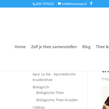
026-7370232
info@theeshop.nl
Home
Zelf je thee samenstellen
Blog
Thee &
Productcategorieën
Hom
Accessoires
t
Ayur La Vie - Ayurvedische
Enig
kruidenthee
Biologisch
Biologische Thee
Biologische Thee Kruiden
Cadeau