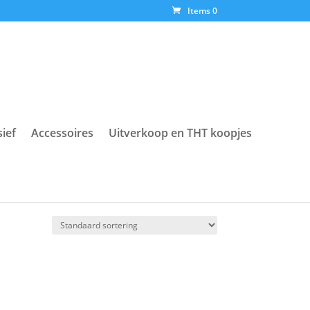
Items 0
sief
Accessoires
Uitverkoop en THT koopjes