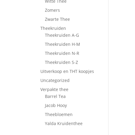
Witte Thee
Zomers
Zwarte Thee
Theekruiden
Theekruiden A-G
Theekruiden H-M
Theekruiden N-R
Theekruiden S-Z
Uitverkoop en THT koopjes
Uncategorized
Verpakte thee
Barrel Tea
Jacob Hooy
Theebloemen
Yalda Kruidenthee