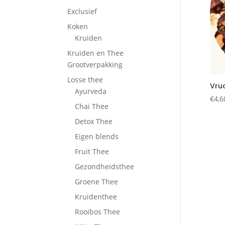
Exclusief
Koken
Kruiden
Kruiden en Thee
Grootverpakking
Losse thee
Vru
Ayurveda
€
4,6
Chai Thee
Detox Thee
Eigen blends
Fruit Thee
Gezondheidsthee
Groene Thee
Kruidenthee
Rooibos Thee