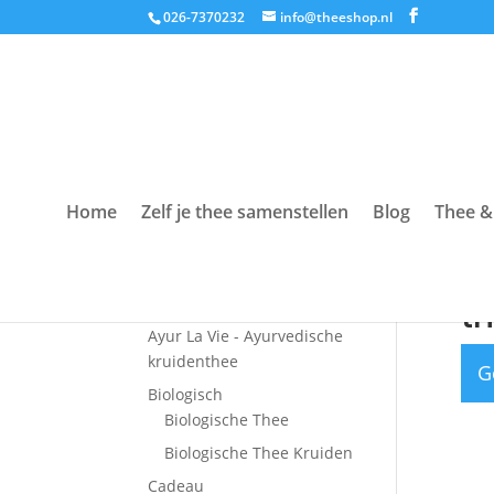
026-7370232
info@theeshop.nl
Home
Zelf je thee samenstellen
Blog
Thee &
Productcategorieën
Hom
Accessoires
th
Ayur La Vie - Ayurvedische
kruidenthee
G
Biologisch
Biologische Thee
Biologische Thee Kruiden
Cadeau