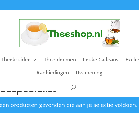
 Theekruiden
Theebloemen
Leuke Cadeaus
Exclu
Aanbiedingen
Uw mening
e
/ Producten getagged “theespecialist”
eespecialist
een producten gevonden die aan je selectie voldoen.