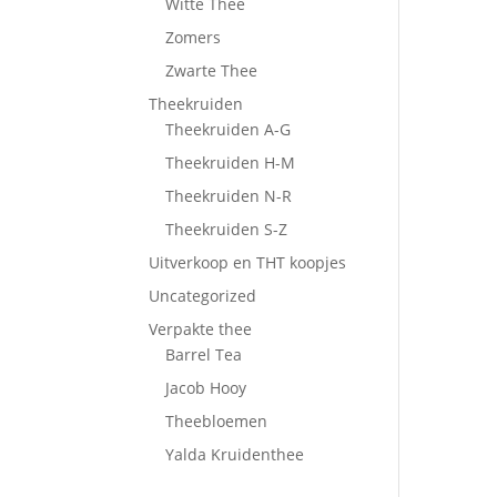
Witte Thee
Zomers
Zwarte Thee
Theekruiden
Theekruiden A-G
Theekruiden H-M
Theekruiden N-R
Theekruiden S-Z
Uitverkoop en THT koopjes
Uncategorized
Verpakte thee
Barrel Tea
Jacob Hooy
Theebloemen
Yalda Kruidenthee