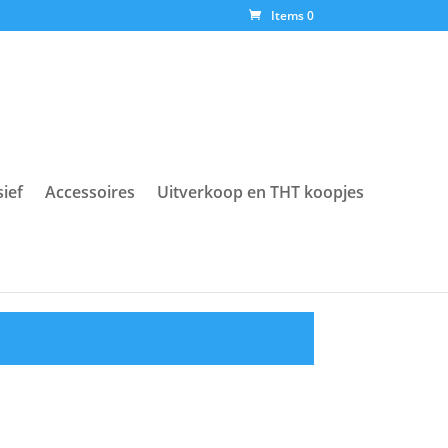
Items 0
sief
Accessoires
Uitverkoop en THT koopjes