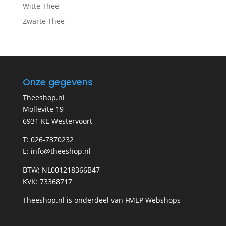
Witte Thee
Zwarte Thee
Onze gegevens
Theeshop.nl
Mollevite 19
6931 KE Westervoort
T: 026-7370232
E: info@theeshop.nl
BTW: NL001218366B47
KVK: 73368717
Theeshop.nl is onderdeel van FMEP Webshops