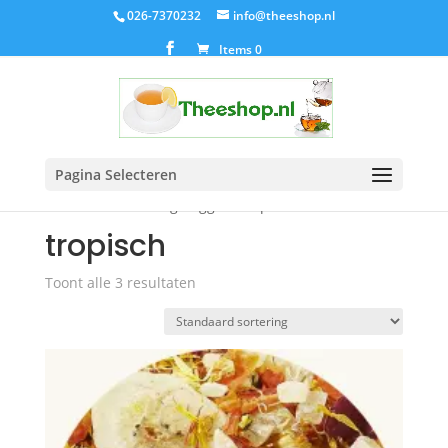
026-7370232
info@theeshop.nl
Items 0
Pagina Selecteren
Home
/ Producten getagged “tropisch”
tropisch
Toont alle 3 resultaten