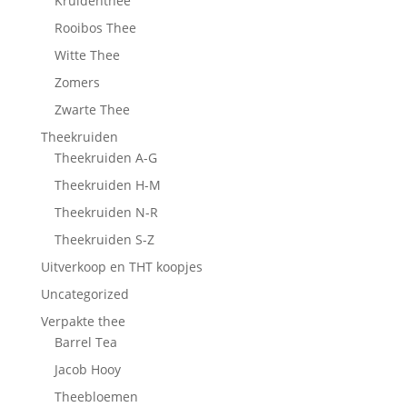
Kruidenthee
Rooibos Thee
Witte Thee
Zomers
Zwarte Thee
Theekruiden
Theekruiden A-G
Theekruiden H-M
Theekruiden N-R
Theekruiden S-Z
Uitverkoop en THT koopjes
Uncategorized
Verpakte thee
Barrel Tea
Jacob Hooy
Theebloemen