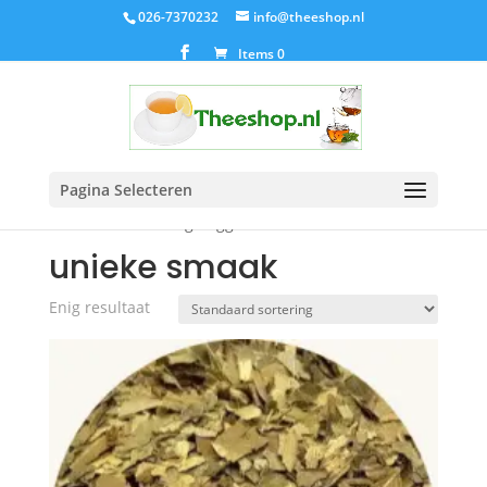
026-7370232
info@theeshop.nl
Items 0
Pagina Selecteren
Home
/ Producten getagged “unieke smaak”
unieke smaak
Enig resultaat