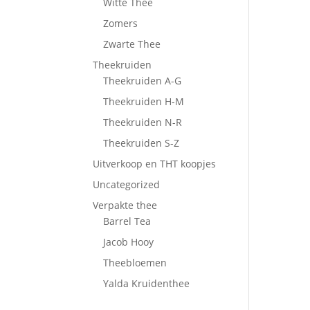
Witte Thee
Zomers
Zwarte Thee
Theekruiden
Theekruiden A-G
Theekruiden H-M
Theekruiden N-R
Theekruiden S-Z
Uitverkoop en THT koopjes
Uncategorized
Verpakte thee
Barrel Tea
Jacob Hooy
Theebloemen
Yalda Kruidenthee