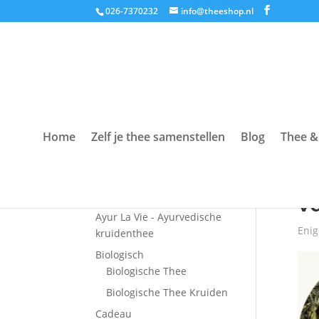
026-7370232
info@theeshop.nl
Home
Zelf je thee samenstellen
Blog
Thee &
Productcategorieën
Hom
Accessoires
va
Ayur La Vie - Ayurvedische
Enig
kruidenthee
Biologisch
Biologische Thee
Biologische Thee Kruiden
Cadeau