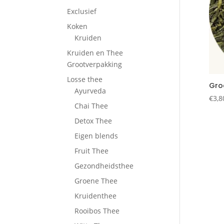
Exclusief
Koken
Kruiden
Kruiden en Thee
Grootverpakking
Losse thee
Gro
Ayurveda
€
3,8
Chai Thee
Detox Thee
Eigen blends
Fruit Thee
Gezondheidsthee
Groene Thee
Kruidenthee
Rooibos Thee