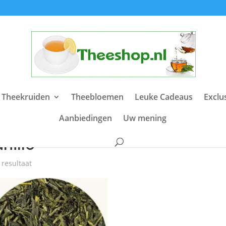
 Theekruiden
Theebloemen
Leuke Cadeaus
Exclu
Aanbiedingen
Uw mening
e
/ Producten getagged “vanille”
nille
 resultaat