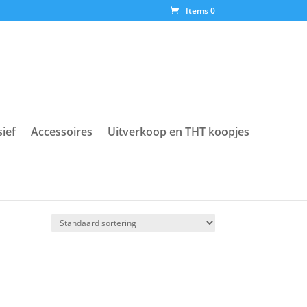
Items 0
sief
Accessoires
Uitverkoop en THT koopjes