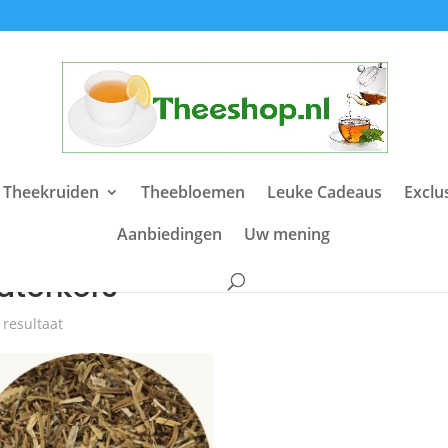
 Theekruiden
Theebloemen
Leuke Cadeaus
Exclu
Aanbiedingen
Uw mening
e
/ Producten getagged “waterkers”
aterkers
 resultaat