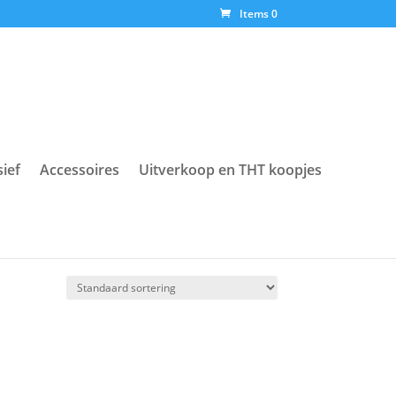
Items 0
sief
Accessoires
Uitverkoop en THT koopjes