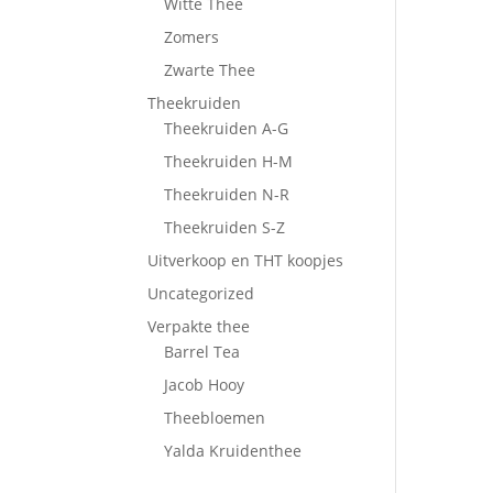
Witte Thee
Zomers
Zwarte Thee
Theekruiden
Theekruiden A-G
Theekruiden H-M
Theekruiden N-R
Theekruiden S-Z
Uitverkoop en THT koopjes
Uncategorized
Verpakte thee
Barrel Tea
Jacob Hooy
Theebloemen
Yalda Kruidenthee