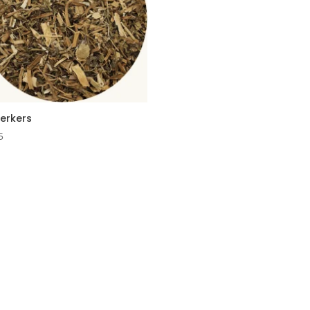
erkers
5