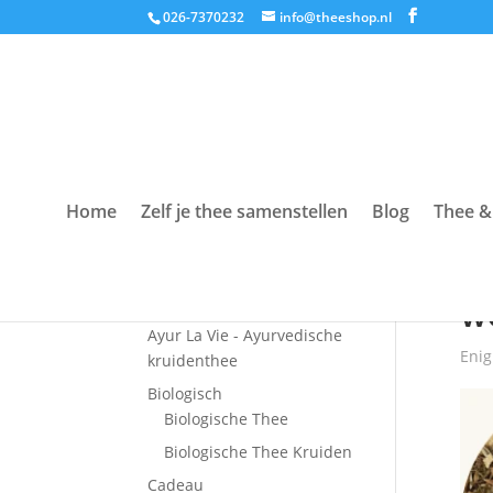
026-7370232
info@theeshop.nl
Home
Zelf je thee samenstellen
Blog
Thee &
Productcategorieën
Hom
Accessoires
w
Ayur La Vie - Ayurvedische
Enig
kruidenthee
Biologisch
Biologische Thee
Biologische Thee Kruiden
Cadeau