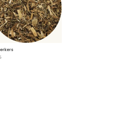
erkers
5