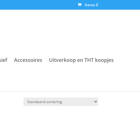
Items 0
sief
Accessoires
Uitverkoop en THT koopjes