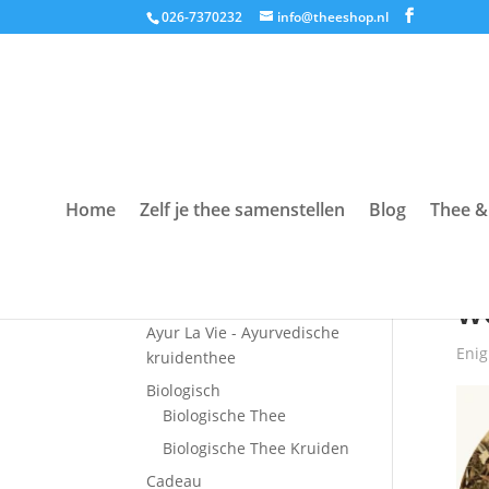
026-7370232
info@theeshop.nl
Home
Zelf je thee samenstellen
Blog
Thee &
Productcategorieën
Hom
Accessoires
w
Ayur La Vie - Ayurvedische
Enig
kruidenthee
Biologisch
Biologische Thee
Biologische Thee Kruiden
Cadeau