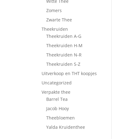
Witte Thee
Zomers
Zwarte Thee
Theekruiden
Theekruiden A-G
Theekruiden H-M
Theekruiden N-R
Theekruiden S-Z
Uitverkoop en THT koopjes
Uncategorized
Verpakte thee
Barrel Tea
Jacob Hooy
Theebloemen
Yalda Kruidenthee