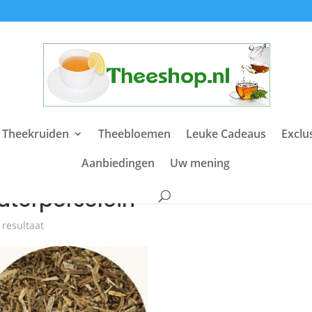
 Theekruiden
Theebloemen
Leuke Cadeaus
Exclu
Aanbiedingen
Uw mening
e
/ Producten getagged “waterporselein”
aterporselein
 resultaat