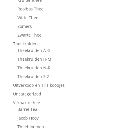
Kruidenthee
Rooibos Thee
Witte Thee
Zomers
Zwarte Thee
Theekruiden
Theekruiden A-G
Theekruiden H-M
Theekruiden N-R
Theekruiden S-Z
Uitverkoop en THT koopjes
Uncategorized
Verpakte thee
Barrel Tea
Jacob Hooy
Theebloemen