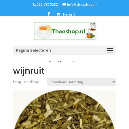
026-7370232
info@theeshop.nl
Items 0
Pagina Selecteren
Home
/ Producten getagged “wijnruit”
wijnruit
Enig resultaat