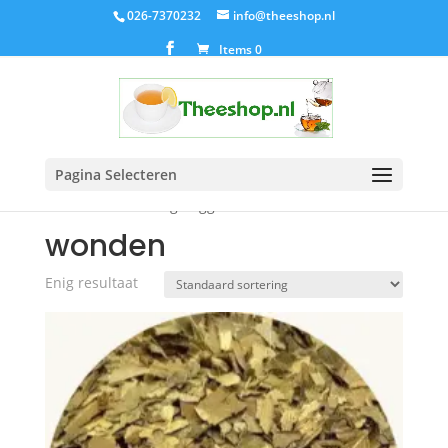
026-7370232
info@theeshop.nl
Items 0
Pagina Selecteren
Home
/ Producten getagged “wonden”
wonden
Enig resultaat