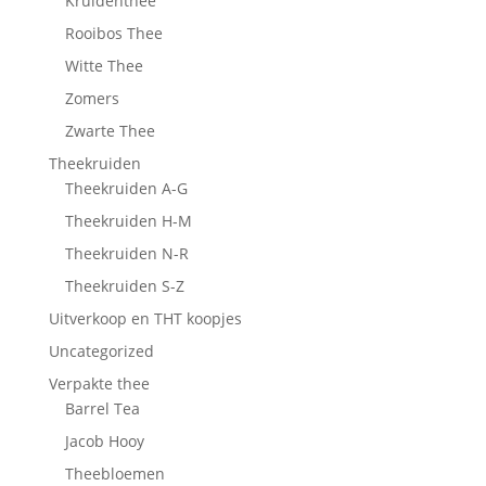
Kruidenthee
Rooibos Thee
Witte Thee
Zomers
Zwarte Thee
Theekruiden
Theekruiden A-G
Theekruiden H-M
Theekruiden N-R
Theekruiden S-Z
Uitverkoop en THT koopjes
Uncategorized
Verpakte thee
Barrel Tea
Jacob Hooy
Theebloemen