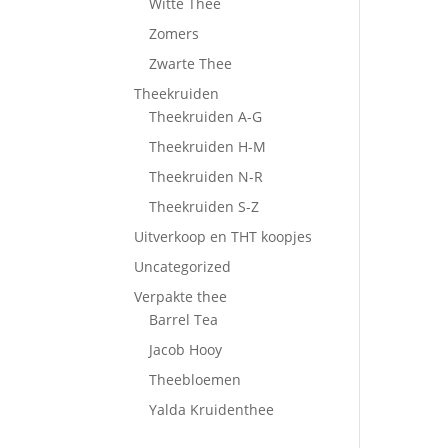
Witte Thee
Zomers
Zwarte Thee
Theekruiden
Theekruiden A-G
Theekruiden H-M
Theekruiden N-R
Theekruiden S-Z
Uitverkoop en THT koopjes
Uncategorized
Verpakte thee
Barrel Tea
Jacob Hooy
Theebloemen
Yalda Kruidenthee