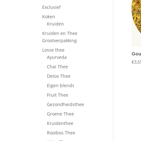
Exclusief
Koken
Kruiden
Kruiden en Thee
Grootverpakking
Losse thee
Gou
Ayurveda
€
3,5
Chai Thee
Detox Thee
Eigen blends
Fruit Thee
Gezondheidsthee
Groene Thee
Kruidenthee
Rooibos Thee