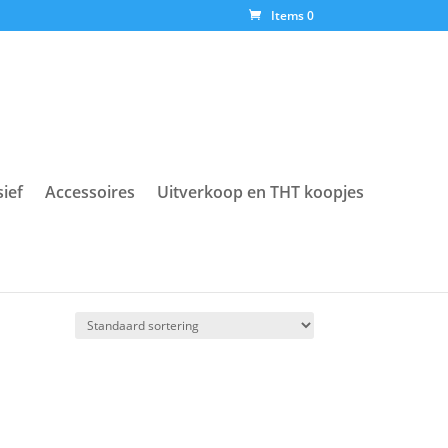
Items 0
sief
Accessoires
Uitverkoop en THT koopjes