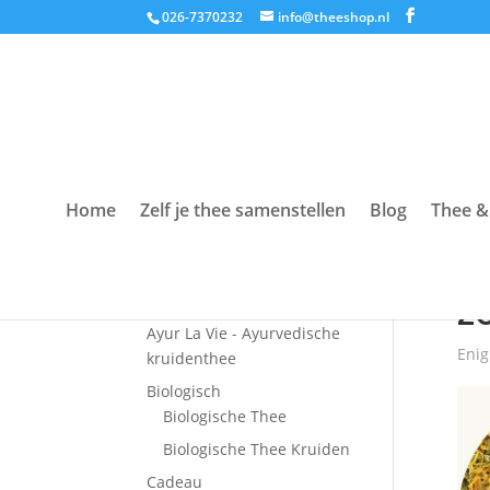
026-7370232
info@theeshop.nl
Home
Zelf je thee samenstellen
Blog
Thee &
Productcategorieën
Hom
Accessoires
Z
Ayur La Vie - Ayurvedische
Enig
kruidenthee
Biologisch
Biologische Thee
Biologische Thee Kruiden
Cadeau