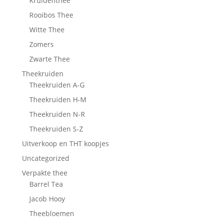
Kruidenthee
Rooibos Thee
Witte Thee
Zomers
Zwarte Thee
Theekruiden
Theekruiden A-G
Theekruiden H-M
Theekruiden N-R
Theekruiden S-Z
Uitverkoop en THT koopjes
Uncategorized
Verpakte thee
Barrel Tea
Jacob Hooy
Theebloemen