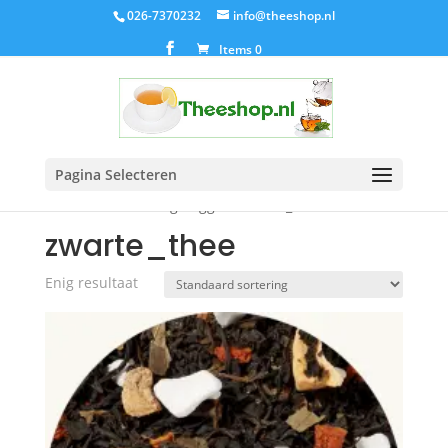
026-7370232
info@theeshop.nl
Items 0
Pagina Selecteren
Home
/ Producten getagged “zwarte_thee”
zwarte_thee
Enig resultaat