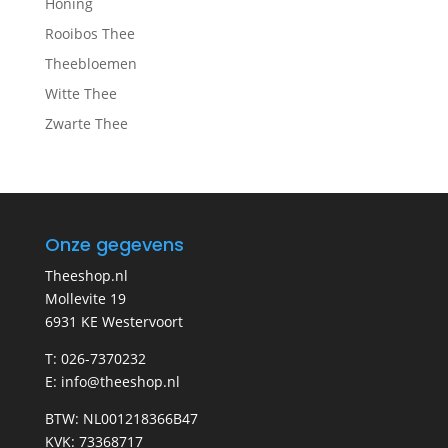
Honing
Rooibos Thee
Theebloemen
Witte Thee
Zwarte Thee
Onze gegevens
Theeshop.nl
Mollevite 19
6931 KE Westervoort
T: 026-7370232
E: info@theeshop.nl
BTW: NL001218366B47
KVK: 73368717