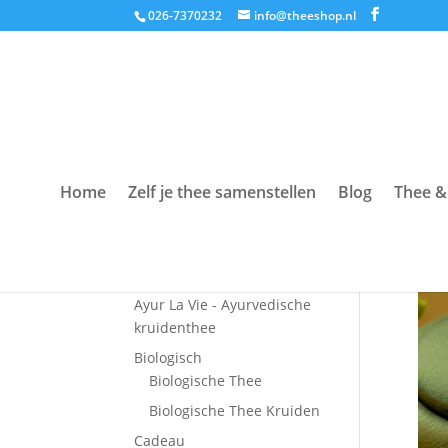
026-7370232
info@theeshop.nl
Home
Zelf je thee samenstellen
Blog
Thee &
Productcategorieën
Accessoires
Ayur La Vie - Ayurvedische
kruidenthee
Biologisch
Biologische Thee
Biologische Thee Kruiden
Cadeau