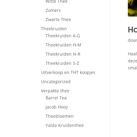
Witte Thee
Zomers
Zwarte Thee
Ho
Theekruiden
Theekruiden A-G
doo
Theekruiden H-M
Haal
Theekruiden N-R
deze
Theekruiden S-Z
smak
Uitverkoop en THT koopjes
Uncategorized
Verpakte thee
Barrel Tea
Jacob Hooy
Theebloemen
Yalda Kruidenthee